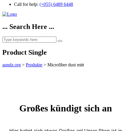
Call for help:
(+055) 6489 6448
... Search Here ...
Product Single
aundz.org
>
Produkte
>
Microfiber dust mitt
Großes kündigt sich an
Hier bahnt sich etwas Großes an! Unser Shop ist in