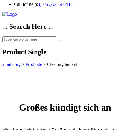
Call for help:
(+055) 6489 6448
... Search Here ...
Product Single
aundz.org
>
Produkte
>
Cleaning bucket
Großes kündigt sich an
Hier bahnt sich etwas Großes an! Unser Shop ist in