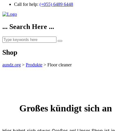
Call for help:
(+055) 6489 6448
... Search Here ...
Shop
aundz.org
>
Produkte
>
Floor cleaner
Großes kündigt sich an
Hier bahnt sich etwas Großes an! Unser Shop ist in